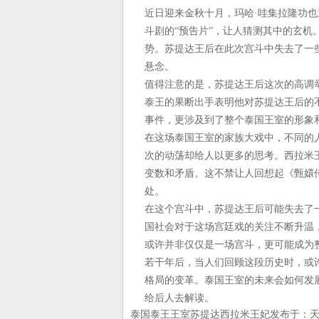
近日迎来金秋十月，玛哈·哇集拉隆功
斗剧的“预告片”，让人猜测其中的玄
势。苏提达王后在此次宫斗中失去了一
悬念。
值得注意的是，苏提达王后这次的高调
泰王的果断出手表明他对苏提达王后的
事件，更涉及到了整个泰国王室的形象
在这场泰国王室的家族大戏中，不同的
次的动荡却给人以更多的思考。西拉米
变数和矛盾。这不禁让人回想起《甄嬛
处。
在这个宫斗中，苏提达王后可能失去了
国社会对于这场宫廷戏的关注不断升温
或许并非仅仅是一场宫斗，更可能成为
若干年后，当人们回顾这段历史时，或
格局的变革。泰国王室的未来会如何发
给后人去解读。
泰国泰王王室苏提达西拉米王妃发布于：