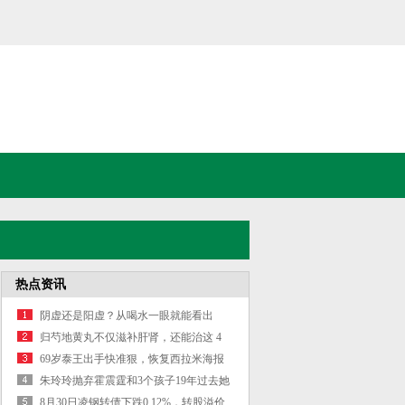
热点资讯
阴虚还是阳虚？从喝水一眼就能看出
来，中医...
归芍地黄丸不仅滋补肝肾，还能治这 4
种病 1. 归芍地黄丸很多
69岁泰王出手快准狠，恢复西拉米海报
镜头，揭穿苏提达宫斗把戏
朱玲玲抛弃霍震霆和3个孩子19年过去她
迎来了自己的结局
8月30日凌钢转债下跌0.12%，转股溢价