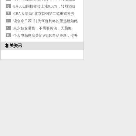
率90.78%
8月30日国投转债上涨0.58%，转股溢价
率74.4%
CBA大结局? 北京首钢第二笔重磅补强
引进国手级别后卫全力争冠
读创今日荐书 | 为何伽利略的望远镜如此
重要？
京东橱窗带货，不需要剪辑，无脑搬
运，有手就会，单天最高产出3998
个人电脑彻底关闭Win10自动更新，提升
电脑运行速度
相关资讯