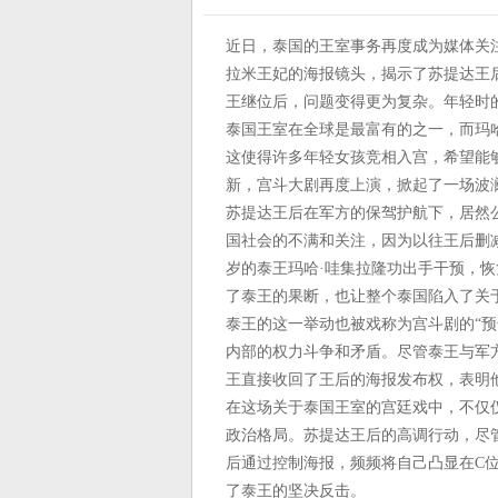
近日，泰国的王室事务再度成为媒体关注
拉米王妃的海报镜头，揭示了苏提达王
王继位后，问题变得更为复杂。年轻时
泰国王室在全球是最富有的之一，而玛
这使得许多年轻女孩竞相入宫，希望能
新，宫斗大剧再度上演，掀起了一场波
苏提达王后在军方的保驾护航下，居然
国社会的不满和关注，因为以往王后删
岁的泰王玛哈·哇集拉隆功出手干预，
了泰王的果断，也让整个泰国陷入了关
泰王的这一举动也被戏称为宫斗剧的“
内部的权力斗争和矛盾。尽管泰王与军
王直接收回了王后的海报发布权，表明
在这场关于泰国王室的宫廷戏中，不仅
政治格局。苏提达王后的高调行动，尽
后通过控制海报，频频将自己凸显在C
了泰王的坚决反击。