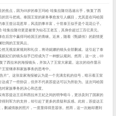
的焦点，因为69岁的泰王玛哈·哇集拉隆功迅速出手，恢复了西
后的宫斗把戏。泰国王室的家务事愈发引人瞩目，尤其是在玛哈国
的泰王曾沾花惹草，风流韵事丰富，十世泰王似乎是个花花公子。
哈·哇集拉隆功更是被誉为钻石王老五，其身价超过三百亿美元。
够在后宫中赢得玛哈国王的青睐。近来，随着《甄嬛传》的剧情更
澜壮阔的王室风云。
公然无视皇家规则和礼仪，将诗妮娜的镜头全部删减。这引起了泰
减嫔妃们的镜头似乎已经成为了一种默认规则。然而，这一次，69
恢复了西拉米的海报镜头，并加入了王室大家庭。这次的动作显示
于王室继承和家族事务的思考中。
预告片”。这张皇家海报被认为是一个充满玄机的信号，暗示着王室
方达成了一些协议，但并不代表苏提达可以为所欲为。这次玛哈国
他对家族事务的决心和态度。
仅有苏提达王后和西拉米王妃之间的明争暗斗，更涉及到了国家的
管得到军方的支持，却引起了更多的质疑和反感。此前，苏提达王
位，删减情敌的照片，一度显得得意嚣张。然而，这一次她却遭到