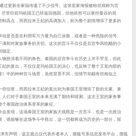
也通过更新全家福传递了不少信号。这张皇家海报被粉丝戏称为宫
机。尽管目前玛哈国王已经返回德国，但他依然可以掌控曼谷的局
些制高点，而西拉米王妃的高调加入，则为整个剧情增添了更多的
举动是否是在利用军方力量为自己涂脸，或者是一种危险的信号。
不满和对家族事务的关切。这次的宫斗不仅仅是后宫争风吃醋的小
和稳定。
人物扮演着不同的角色。泰国的后宫争斗在历史上并不罕见，但此
王妃的复出，不仅仅是玛哈国王的决心，也反映了整个王室内部的
传》中的种种宫斗场景，虽然背景不同，但情节却颇有些相似之
一些信誉，而西拉米王妃的复出则为泰国王室增添了新的元素。泰
，人们对于泰国王室的未来充满了期待和猜测。这次王室的家务事
整个泰国政治体系变革的象征。
许会发现，这场泰国王室的家族大戏既是一次宫斗，也是一次政治
展，谁能够在这场争斗中胜出，这一切都将成为历史的一部分，留
天津市声明：该文观点仅代表作者本人，搜狐号系信息发布平台，搜狐