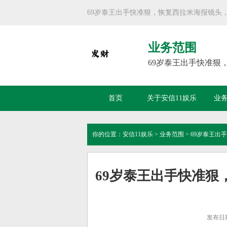
69岁泰王出手快准狠，恢复西拉米海报镜头
业务范围
69岁泰王出手快准狠
首页
关于安信11娱乐
业
你的位置：
安信11娱乐
>
业务范围
> 69岁泰王
69岁泰王出手快准狠
发布日期：